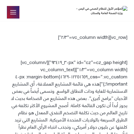
[vc_row][vc_column width=”٢/٣″]
[cz_gap height=”٣٠px” id=”cz_٩٣٤١٩″][/vc_column]
[vc_column width=”١/٣″][vc_column_text
css=”.vc_custom_١٦٢٩٠١٢٢٥١٦٥٩{margin-bottom: ٤٠px
!important;}”]هذه هي قائمة المشاريع العملاقة، أي المشاريع
الاستثمارية للغاية وذات النطاق الواسع. وتسمى أيضاً في بعض
الأحيان “برامج كُبرى”. بعض هذه المشاريع من الضخامة بحيث لا
يجوز أبداً أن تكون القائمة كاملة. أصبح المشروع الأكثر تكلفة في
تاريخ العالم من حيث تكلفة التضخم النقدي المعدل هو نظام
الطرق السريعة بالولايات المتحدة الأمريكية. المشاريع التي تزيد
كلفتها عن بليون دولار أمريكي، وتجذب انتباه الرأي العام نظراً
لتأثيرها الهام على المجتمعات والبيئة الطبيعية والموازنات.تحتاج