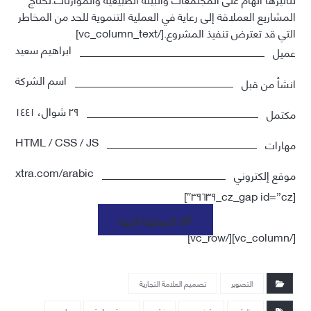
المشاريع العملاقة إلى رعاية في العملية التنموية للحد من المخاطر
التي قد تعترض تنفيذ المشروع.[/vc_column_text]
ابراهيم سعيد
عميل
اسم الشركة
انشأ من قبل
٢٩ شوال، ١٤٤١
مكتمل
HTML / CSS / JS
مهارات
xtra.com/arabic
موقع إلكتروني
[cz_gap id=”cz_٣٩٦٣٩″]
المعاينة الحية
[/vc_column][/vc_row]
التصوير
تصميم العلامة التجارية